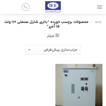
پرش
به
محتوا
خانه
/
محصولات برچسب خورده “باتری شارژر صنعتی 110 ولت
15 آمپر”
فیلتر