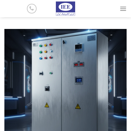
پرش
به
محتوا