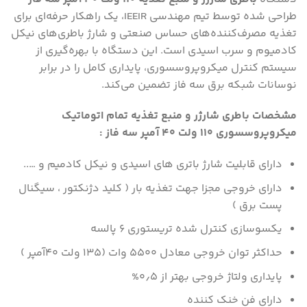
طراحی شده توسط تیم مهندسی IEEIR، یک راهکار حرفه‌ای برای
تغذیه مصرف‌کننده‌های حساس صنعتی و شارژ باطری‌های نیکل
کادمیوم و سرب اسیدی است. این دستگاه با بهره‌گیری از
سیستم کنترل میکروپروسسوری، پایداری کامل را در برابر
نوسانات شبکه برق سه فاز تضمین می‌کند.
مشخصات باطری شارژر و منبع تغذیه تمام اتوماتیک
میکروپروسسوری 110 ولت 40 آمپر سه فاز :
دارای قابلیت شارژ باتری های اسیدی و نیکل کادمیم و …..
دارای خروجی مجزا جهت تغذیه بار ( کلید دژنکتور ، سیگنال
پست برق )
یکسوسازی کنترل شده تریستوری 6 پالسه
حداکثر توان خروجی معادل 5500 وات (135 ولت 40آمپر )
پایداری ولتاژ خروجی بهتر از ۰٫۵%
دارای فن خنک کننده