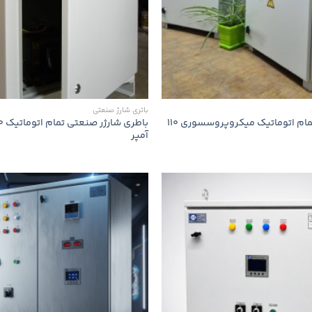
باتری شارژ صنعتی
باطری شارژر تمام اتوماتیک میکروپروسسوری 110
آمپر