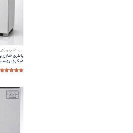
منبع تغذیه و باتر
باطری شارژر و
میکروپروسسوری 110 ولت
امتیاز
5.00
از 5