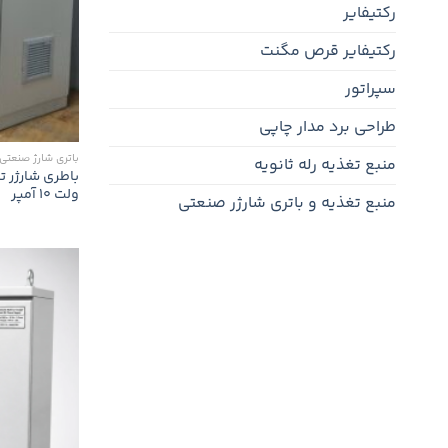
رکتیفایر
رکتیفایر قرص مگنت
سپراتور
طراحی برد مدار چاپی
باتری شارژ صنعتی
منبع تغذیه رله ثانویه
ولت 10 آمپر
منبع تغذیه و باتری شارژر صنعتی