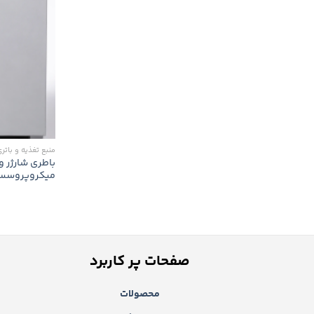
منبع تغذیه و باتر
باطری شارژر و
میکروپروسسوری 110 ولت
صفحات پر کاربرد
محصولات