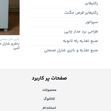
رکتیفایر
رکتیفایر قرص مگنت
سپراتور
طراحی برد مدار چاپی
باتری شارژ صنعتی
منبع تغذیه رله ثانویه
آمپر
منبع تغذیه و باتری شارژر صنعتی
صفحات پر کاربرد
محصولات
کاتالوگ
استخدام