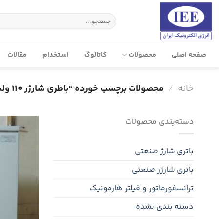
پرش
به
جستجو
برای:
محتوا
صفحه‌ اصلی
محصولات
کاتالوگ
استخدام
مقالات
خانه
/
محصولات برچسب خورده “باطری شارژر 110 ولت 15 آمپر”
دسته‌بندی محصولات
باتری شارژ صنعتی
باتری شارژر صنعتی
ترانسفورماتور و فیلتر هارمونیک
دسته بندی نشده