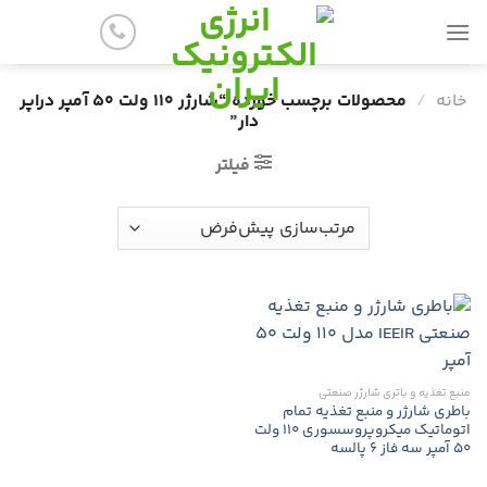
پرش
به
محتوا
خانه
/
محصولات برچسب خورده “شارژر 110 ولت 50 آمپر دراپر
دار”
فیلتر
منبع تغذیه و باتری شارژر صنعتی
باطری شارژر و منبع تغذیه تمام
اتوماتیک میکروپروسسوری 110 ولت
50 آمپر سه فاز 6 پالسه